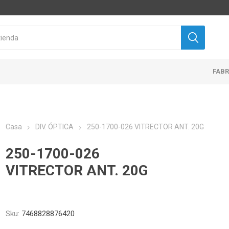
FAB
Casa
DIV. ÓPTICA
250-1700-026 VITRECTOR ANT. 20G
250-1700-026
VITRECTOR ANT. 20G
Sku:
7468828876420