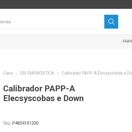
FAB
Casa
DIV. DIAGNÓSTICA
Calibrador PAPP-A Elecsyscobas e D
Calibrador PAPP-A
Elecsyscobas e Down
Sku:
P4854101200