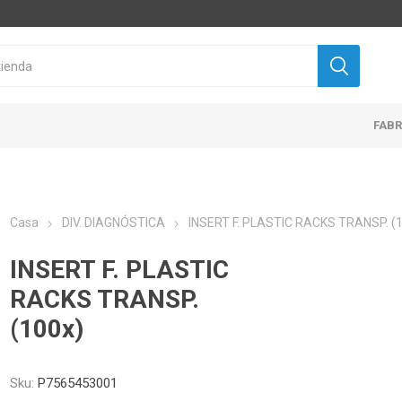
FAB
Casa
DIV. DIAGNÓSTICA
INSERT F. PLASTIC RACKS TRANSP. (
INSERT F. PLASTIC
RACKS TRANSP.
(100x)
Sku:
P7565453001