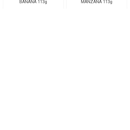
BANANA 113g
MANZANA 113g
GERBER 2 FRASCO PURE
GERBER BOLSA PURE
PERA 113G
BANANA 100g