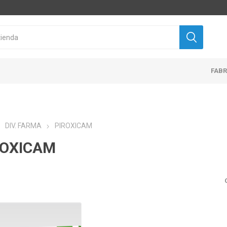
FAB
DIV. FARMA
PIROXICAM
ROXICAM